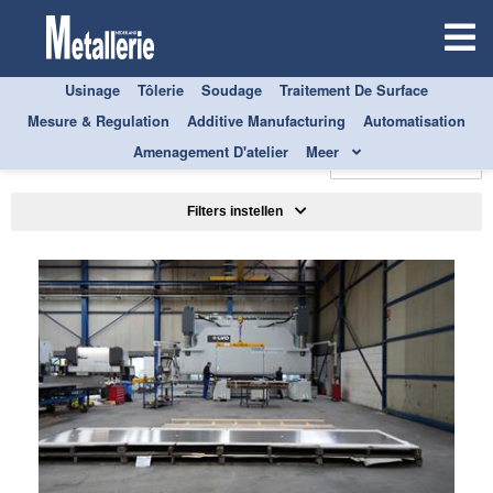
Usinage
Tôlerie
Soudage
Traitement De Surface
Mesure & Regulation
Additive Manufacturing
Automatisation
TOUS
SERVICES
Amenagement D'atelier
Meer
Trier par
Filters instellen