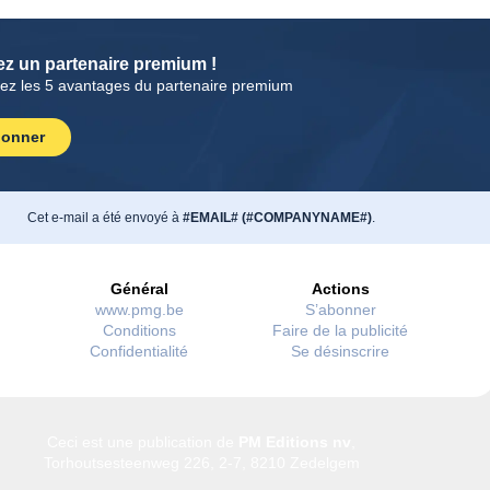
z un partenaire premium !
ez les 5 avantages du partenaire premium
bonner
Cet e-mail a été envoyé à
#EMAIL# (#COMPANYNAME#)
.
Général
Actions
www.pmg.be
S’abonner
Conditions
Faire de la publicité
Confidentialité
Se désinscrire
Ceci est une publication de
PM Editions nv
,
Torhoutsesteenweg 226, 2-7, 8210 Zedelgem