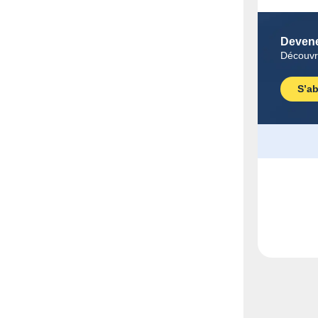
Devene
Découvr
S’a