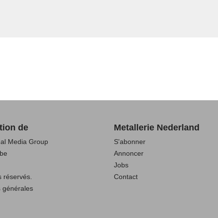
tion de
Metallerie Nederland
nal Media Group
S'abonner
be
Annoncer
Jobs
s réservés.
Contact
s générales