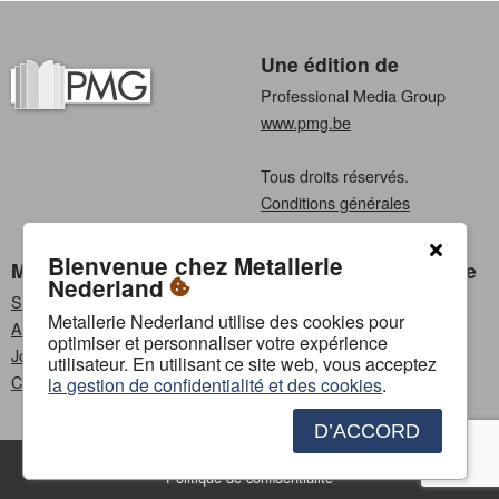
Une édition de
Professional Media Group
www.pmg.be
Tous droits réservés.
Conditions générales
Privacy
Bienvenue chez Metallerie
Metallerie Nederland
Choisissez une langue
Nederland
S'abonner
Néerlandais
Metallerie Nederland utilise des cookies pour
Annoncer
Français
optimiser et personnaliser votre expérience
Jobs
utilisateur. En utilisant ce site web, vous acceptez
Contact
la gestion de confidentialité et des cookies
.
D’ACCORD
Contact
Annoncer
Conditions générales
Politique de confidentialité