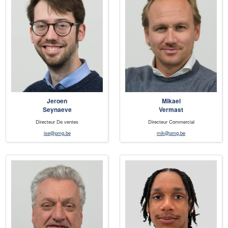
Jeroen
Mikael
Seynaeve
Vermast
Directeur De ventes
Directeur Commercial
jse@pmg.be
mik@pmg.be