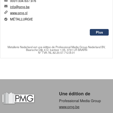
0031/334.637.976
info@pmg.be
www.pmg.nl
MÉTALLURGIE
Plus
Metallerie Nederland
est une édition de
Professional Media Group Nederland BV,
Baarsche Dijk 4-D, kantoor 1.05, 3741 LR BAARN
N° TVA: NL.82.20.57.712.B.01
Une édition de
Professional Media Group
www.pmg.be