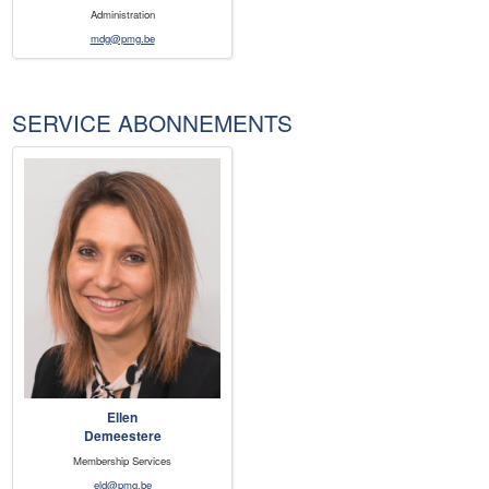
Administration
mdg@pmg.be
SERVICE ABONNEMENTS
Ellen
Demeestere
Membership Services
eld@pmg.be