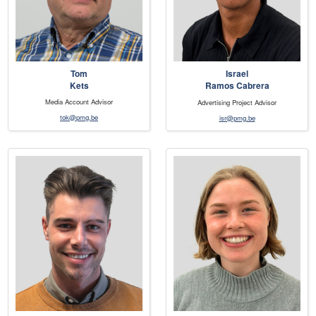
Tom
Israel
Kets
Ramos Cabrera
Media Account Advisor
Advertising Project Advisor
tok@pmg.be
isr@pmg.be