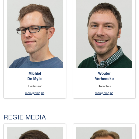
Michiel
Wouter
De Mylle
Verheecke
Redacteur
Redacteur
mdm@pmg.be
wou@pmg.be
REGIE MEDIA