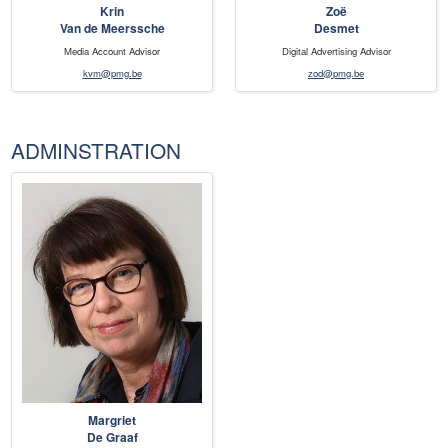
Krin
Zoë
Van de Meerssche
Desmet
Media Account Advisor
Digital Advertising Advisor
kvm@pmg.be
zod@pmg.be
ADMINSTRATION
Margriet
De Graaf