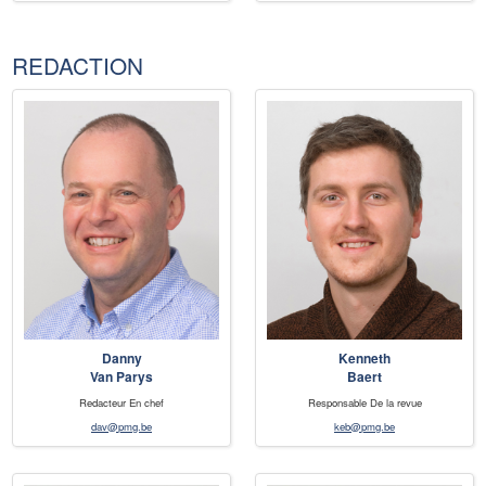
REDACTION
Danny
Kenneth
Van Parys
Baert
Redacteur En chef
Responsable De la revue
dav@pmg.be
keb@pmg.be