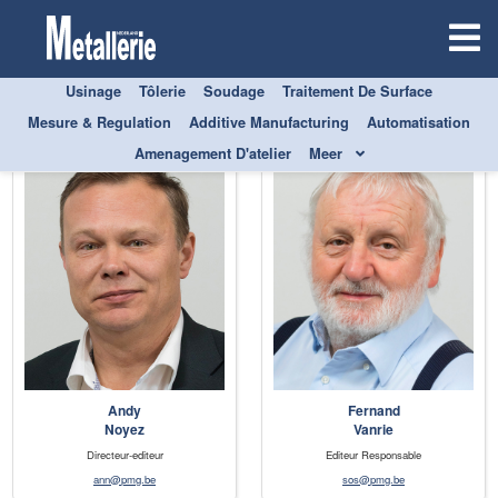
Usinage
Tôlerie
Soudage
Traitement De Surface
DIRECTION
Mesure & Regulation
Additive Manufacturing
Automatisation
Amenagement D'atelier
Meer
Andy
Fernand
Noyez
Vanrie
Directeur-editeur
Editeur Responsable
ann@pmg.be
sos@pmg.be