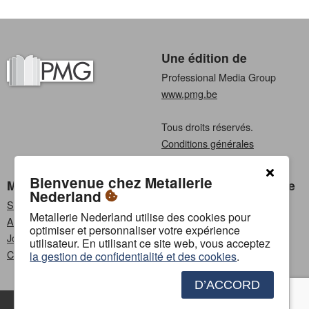
Une édition de
Professional Media Group
www.pmg.be
Tous droits réservés.
Conditions générales
Privacy
Bienvenue chez Metallerie
Metallerie Nederland
Choisissez une langue
Nederland
S'abonner
Néerlandais
Metallerie Nederland utilise des cookies pour
Annoncer
Français
optimiser et personnaliser votre expérience
Jobs
utilisateur. En utilisant ce site web, vous acceptez
Contact
la gestion de confidentialité et des cookies
.
D’ACCORD
Contact
Annoncer
Conditions générales