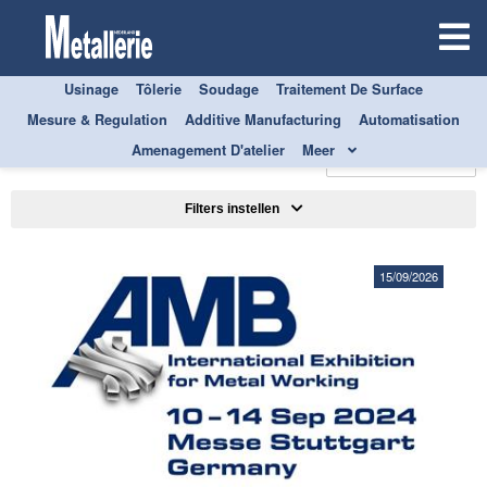
Usinage
Tôlerie
Soudage
Traitement De Surface
Mesure & Regulation
Additive Manufacturing
Automatisation
TOUS
AUTOMATISATION
Amenagement D'atelier
Meer
Trier par
Filters instellen
15/09/2026