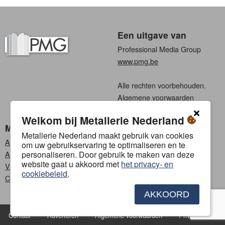
Een uitgave van
Professional Media Group
www.pmg.be
Alle rechten voorbehouden.
Algemene voorwaarden
Privacy
Welkom bij Metallerie Nederland
Metallerie Nederland
Kies een taal
Metallerie Nederland maakt gebruik van cookies
Abonneren
Nederlands
om uw gebruikservaring te optimaliseren en te
personaliseren. Door gebruik te maken van deze
Adverteren
Frans
website gaat u akkoord met
het privacy- en
Vacatures
cookiebeleid
.
Contact
AKKOORD
Contact
Adverteren
Algemene voorwaarden
Privacybeleid