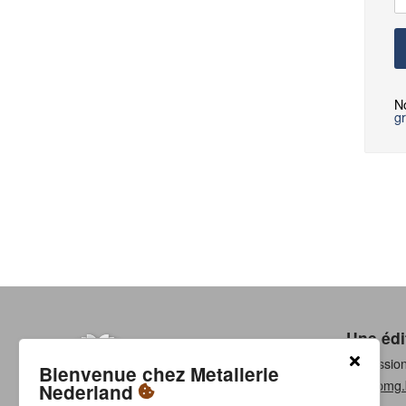
N
gr
Une édi
Professio
Bienvenue chez Metallerie
www.pmg.
Nederland