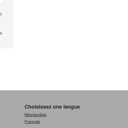
?
s
Choisissez une langue
Néerlandais
Français