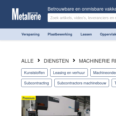
Betrouwbare en onmisbare vakk
Verspaning
Plaatbewerking
Lassen
Oppervlak
ALLE
DIENSTEN
MACHINERIE R
kunststoffen
leasing en verhuur
machineonde
subcontracting
subcontractors machinebouw
Premium