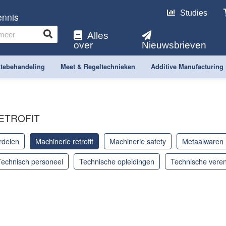
Studies
ennis
Alles
over
Nieuwsbrieven
tebehandeling
Meet & Regeltechnieken
Additive Manufacturing
ETROFIT
rdelen
machinerie retrofit
machinerie safety
metaalwaren
technisch personeel
technische opleidingen
technische vere