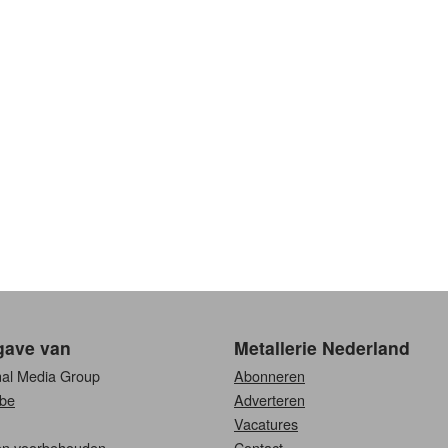
gave van
Metallerie Nederland
nal Media Group
Abonneren
be
Adverteren
Vacatures
ten voorbehouden.
Contact