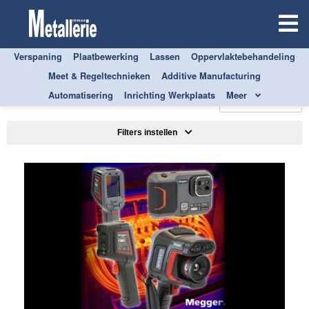
Verspaning
Plaatbewerking
Lassen
Oppervlaktebehandeling
Meet & Regeltechnieken
Additive Manufacturing
ALLE
MEET & REGELTECHNIEKEN
Automatisering
Inrichting Werkplaats
Meer
Sorteren op
Filters instellen