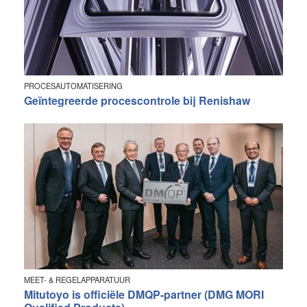
PROCESAUTOMATISERING
Geïntegreerde procescontrole bij Renishaw
MEET- & REGELAPPARATUUR
Mitutoyo is officiële DMQP-partner (DMG MORI