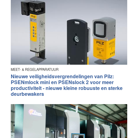
MEET- & REGELAPPARATUUR
Nieuwe veiligheidsvergrendelingen van Pilz:
PSENmlock mini en PSENslock 2 voor meer
productiviteit - nieuwe kleine robuuste en sterke
deurbewakers