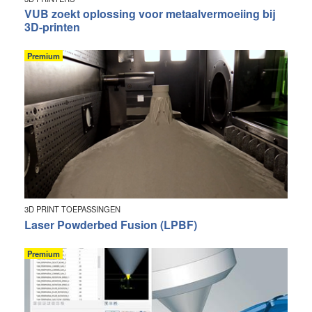
VUB zoekt oplossing voor metaalvermoeiing bij
3D-printen
Premium
3D PRINT TOEPASSINGEN
Laser Powderbed Fusion (LPBF)
Premium