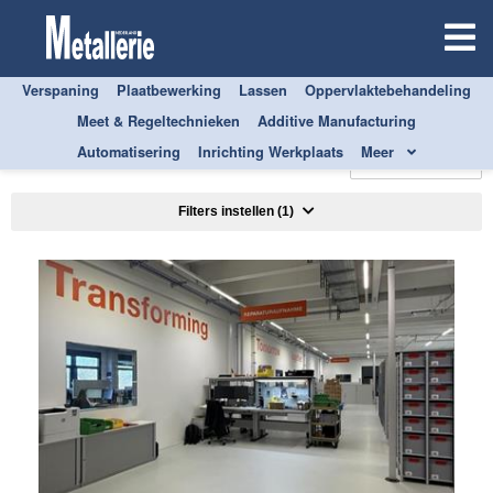
Verspaning
Plaatbewerking
Lassen
Oppervlaktebehandeling
Meet & Regeltechnieken
Additive Manufacturing
ALLE
ADDITIVE MANUFACTURING
3D PRINTERS
Automatisering
Inrichting Werkplaats
Meer
Sorteren op
Filters instellen
(1)