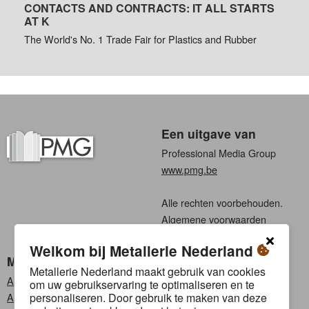
CONTACTS AND CONTRACTS: IT ALL STARTS
AT K
The World's No. 1 Trade Fair for Plastics and Rubber
Een uitgave van
Professional Media Group
www.pmg.be
Alle rechten voorbehouden.
Algemene voorwaarden
Privacy
Welkom bij Metallerie Nederland
Metallerie Nederland
Kies een taal
Metallerie Nederland maakt gebruik van cookies
Abonneren
Nederlands
om uw gebruikservaring te optimaliseren en te
personaliseren. Door gebruik te maken van deze
Adverteren
Frans