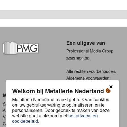
Een uitgave van
Professional Media Group
www.pmg.be
Alle rechten voorbehouden.
Algemene voorwaarden
Privacy
Welkom bij Metallerie Nederland
Metallerie Nederland
Kies een taal
Metallerie Nederland maakt gebruik van cookies
Abonneren
Nederlands
om uw gebruikservaring te optimaliseren en te
personaliseren. Door gebruik te maken van deze
Adverteren
Frans
website gaat u akkoord met
het privacy- en
Vacatures
cookiebeleid
.
Contact