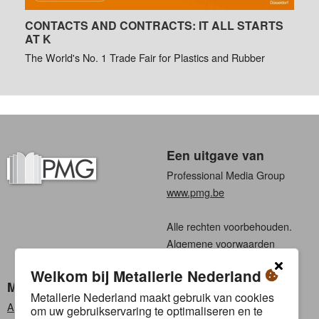
CONTACTS AND CONTRACTS: IT ALL STARTS
AT K
The World's No. 1 Trade Fair for Plastics and Rubber
Een uitgave van
Professional Media Group
www.pmg.be
Alle rechten voorbehouden.
Algemene voorwaarden
Privacy
Welkom bij Metallerie Nederland
Metallerie Nederland
Kies een taal
Metallerie Nederland maakt gebruik van cookies
Abonneren
Nederlands
om uw gebruikservaring te optimaliseren en te