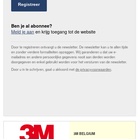
Registreer
Ben je al abonnee?
Meld je aan
en krijg toegang tot de website
Door te registreren ontvangt u de newsletter. De newsletter kan u te allen tijde
en zonder verdere formaliteiten opzeggen. Wij garanderen u dat uw e-
mailadres en andere persoonlijke gegevens nooit aan derden worden
doorgegeven en enkel gebruikt worden voor het versturen van de newsletter.
Door u in te schrijven, gaat u akkoord met
de privacyvoorwaarden
.
3M BELGIUM